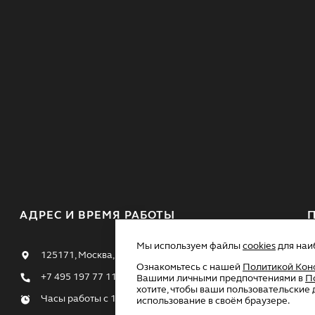
АДРЕС И ВРЕМЯ РАБОТЫ
Мы используем файлы
cookies
для наи
125171, Москва, Ленинградское шоссе, 16а, стр.4
Ознакомьтесь с нашей
Политикой Кон
+7 495 197 77 11
Вашими личными предпочтениями в
П
хотите, чтобы ваши пользовательские 
Часы работы с 10:00 до 23:00
использование в своём браузере.
П
к