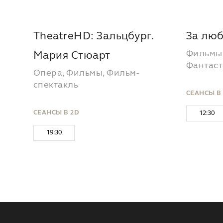
TheatreHD: Зальцбург.
За лю
Фильмы,
Мария Стюарт
Фантаст
Опера, Фильмы, Фильм-
спектакль
СЕАНСЫ В
СЕАНСЫ В 2D
12:30
19:30