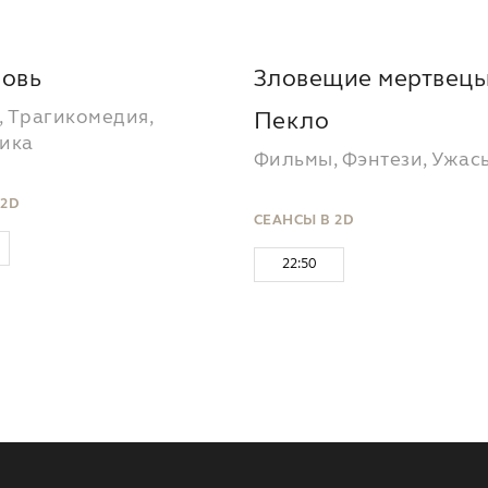
бовь
Зловещие мертвецы
 Трагикомедия,
Пекло
ика
Фильмы, Фэнтези, Ужас
 2D
СЕАНСЫ В 2D
22:50