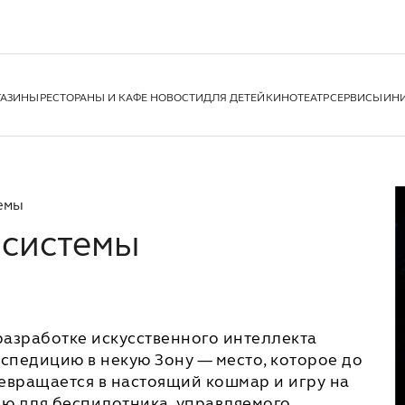
ГАЗИНЫ
РЕСТОРАНЫ И КАФЕ
НОВОСТИ
ДЛЯ ДЕТЕЙ
КИНОТЕАТР
СЕРВИСЫ
ИН
темы
 системы
разработке искусственного интеллекта
кспедицию в некую Зону — место, которое до
ревращается в настоящий кошмар и игру на
ью для беспилотника, управляемого