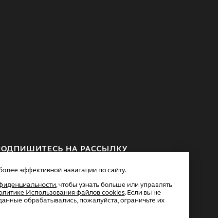
ПОДПИШИТЕСЬ НА РАССЫЛКУ
более эффективной навигации по сайту.
фиденциальности
, чтобы узнать больше или управлять
олитике Использования файлов cookies
. Если вы не
данные обрабатывались, пожалуйста, ограничьте их
Я согласен на обработку моих персональных данных.
одробнее об обработке данных в
Политике
онфиденциальности
.