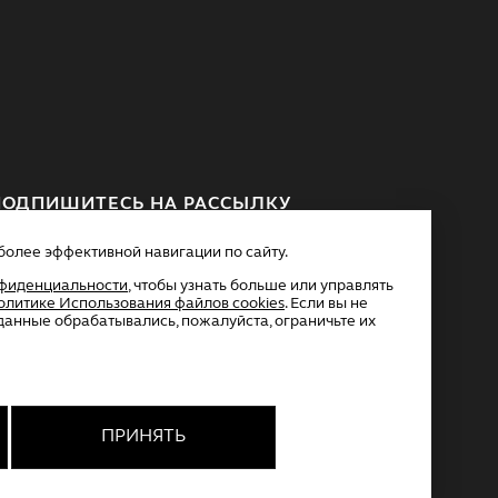
ПОДПИШИТЕСЬ НА РАССЫЛКУ
более эффективной навигации по сайту.
фиденциальности
, чтобы узнать больше или управлять
олитике Использования файлов cookies
. Если вы не
данные обрабатывались, пожалуйста, ограничьте их
Я согласен на обработку моих персональных данных.
одробнее об обработке данных в
Политике
онфиденциальности
.
ПРИНЯТЬ
Договор оферты